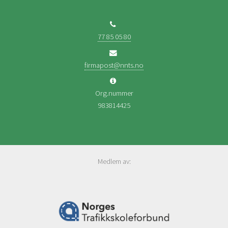
77 85 05 80
firmapost@nnts.no
Org.nummer
983814425
Medlem av: