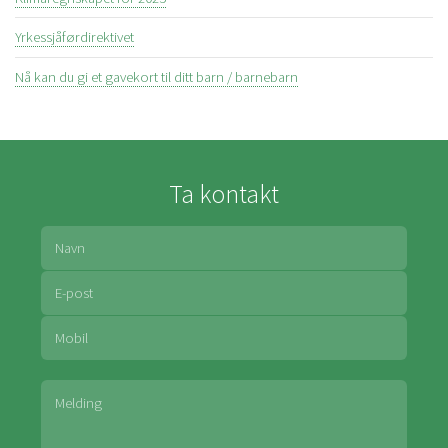
Yrkessjåførdirektivet
Nå kan du gi et gavekort til ditt barn / barnebarn
Ta kontakt