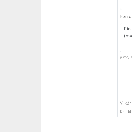
Person
(Emojis 
Vilkå
Kan ikk