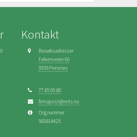
r
Kontakt
00
Besøksadresser
Falkenveien 60
9309 Finnsnes
77 85 05 80
firmapost@nnts.no
Org.nummer
983814425