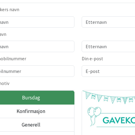
kers navn
navn
mobilnummer
Din e-post
motiv
Bursdag
Konfirmasjon
Generell